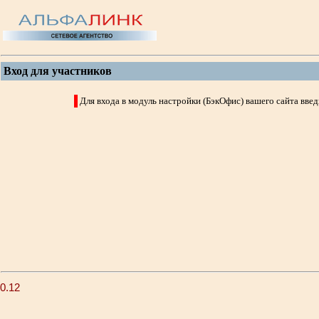
Вход для участников
Для входа в модуль настройки (БэкОфис) вашего сайта вве
0.12